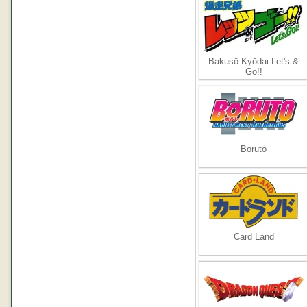
Bakusō Kyōdai Let's &
Go!!
Boruto
Card Land