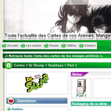
Accueil
Les cartes
Forum
Vidéos
Contact
Cartes > Dr Slump > Sealdass > Part 1
Japonaises
Sealdass