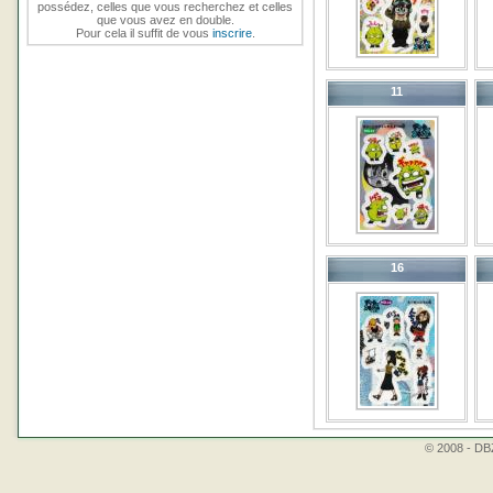
possédez, celles que vous recherchez et celles
que vous avez en double.
Pour cela il suffit de vous
inscrire
.
11
16
© 2008 - DBZ