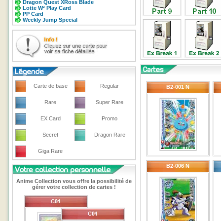
Dragon Quest XRoss Blade
Lotte W² Play Card
PP Card
Weekly Jump Special
Carte de base
Regular
B2-001 N
Rare
Super Rare
EX Card
Promo
Secret
Dragon Rare
Giga Rare
B2-006 N
Anime Collection vous offre la possibilité de
gérer votre collection de cartes !