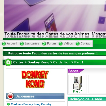
Accueil
Les cartes
Forum
Vidéos
Contact
Cartes > Donkey Kong > Cardzillion > Part 1
Japonaises
Carddass Donkey Kong Country