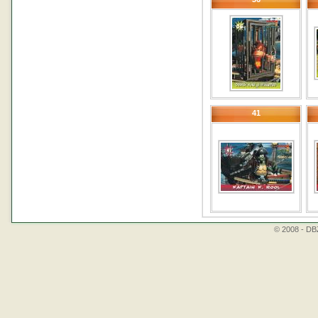
41
© 2008 - DBZ