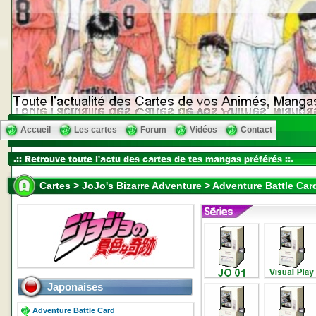
Accueil
Les cartes
Forum
Vidéos
Contact
Cartes > JoJo's Bizarre Adventure > Adventure Battle Card
Japonaises
Adventure Battle Card