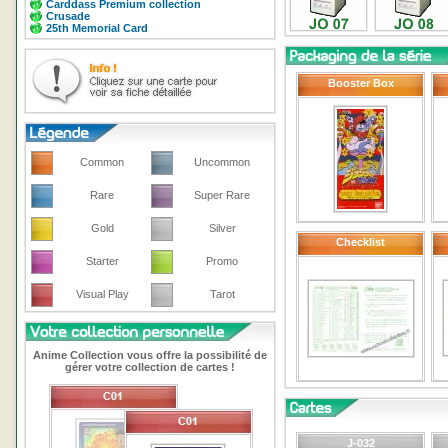
Carddass Premium collection
Crusade
25th Memorial Card
Booster Box
Common
Uncommon
Rare
Super Rare
Gold
Silver
Checklist
Starter
Promo
Visual Play
Tarot
Anime Collection vous offre la possibilité de
gérer votre collection de cartes !
J-032