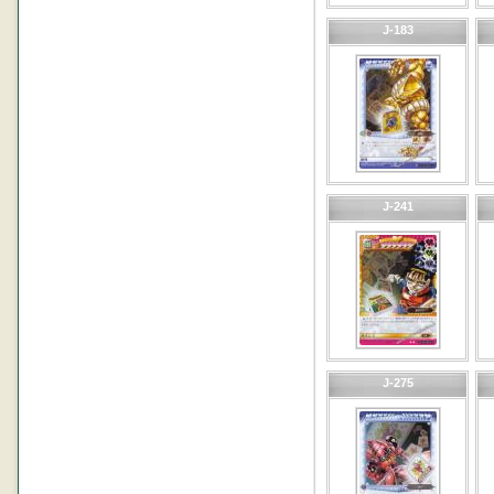
J-183
J-241
J-275