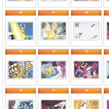
66
67
68
71
72
73
76
77
78