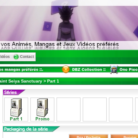
idéos
Contact
aint Seiya Sanctuary > Part 1
Box / Pochette
Booster