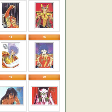
44
45
49
50