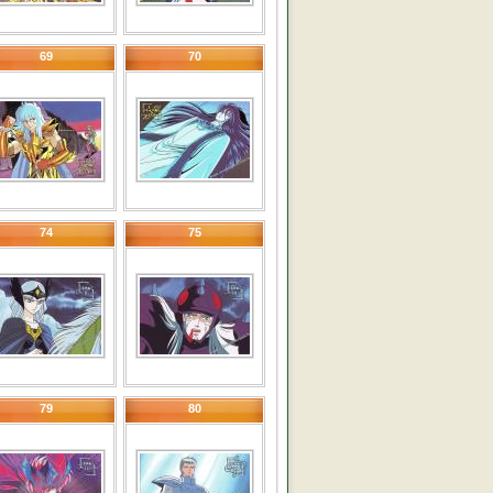
69
70
74
75
79
80