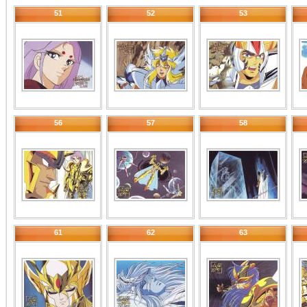
51
52
53
56
57
58
61
62
63