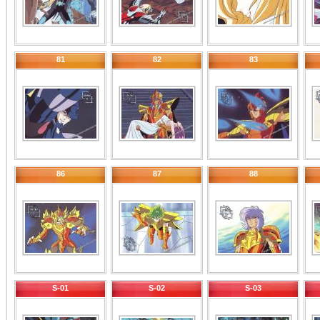
81
82
83
86
87
88
S-01
S-02
S-03