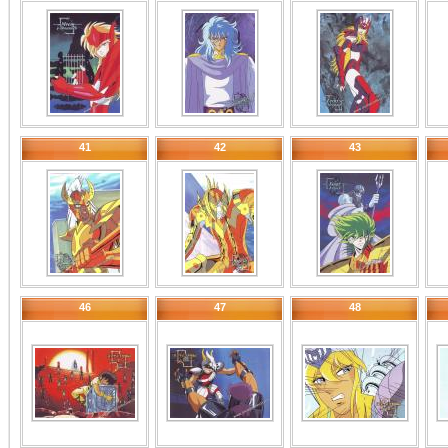
41
42
43
46
47
48