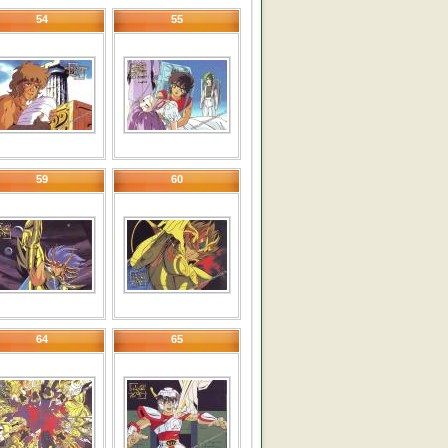
54
55
59
60
64
65