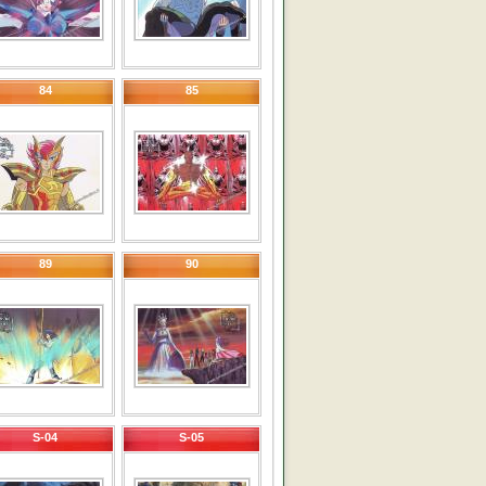
84
85
89
90
S-04
S-05