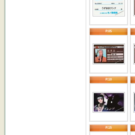
P.05
P.10
P.15