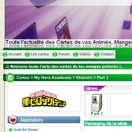
Accueil
Les cartes
Forum
Vidéos
Contact
Cartes > My Hero Academia > Shikishi > Part 1
Japonaises
Gold Art Sticker