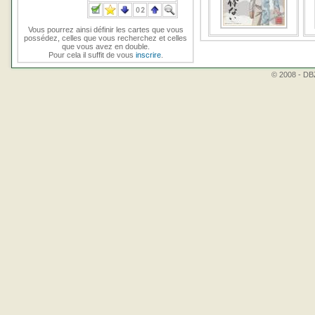
Vous pourrez ainsi définir les cartes que vous
possédez, celles que vous recherchez et celles
que vous avez en double.
Pour cela il suffit de vous
inscrire
.
© 2008 - DBZ