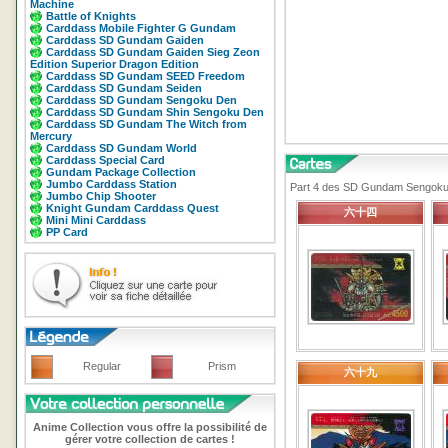
Machine
Battle of Knights
Carddass Mobile Fighter G Gundam
Carddass SD Gundam Gaiden
Carddass SD Gundam Gaiden Sieg Zeon
Edition Superior Dragon Edition
Carddass SD Gundam SEED Freedom
Carddass SD Gundam Seiden
Carddass SD Gundam Sengoku Den
Carddass SD Gundam Shin Sengoku Den
Carddass SD Gundam The Witch from
Mercury
Carddass SD Gundam World
Carddass Special Card
Gundam Package Collection
Jumbo Carddass Station
Part 4 des SD Gundam Sengoku D
Jumbo Chip Shooter
Knight Gundam Carddass Quest
六十四
Mini Mini Carddass
PP Card
Regular
Prism
六十九
Anime Collection vous offre la possibilité de
gérer votre collection de cartes !