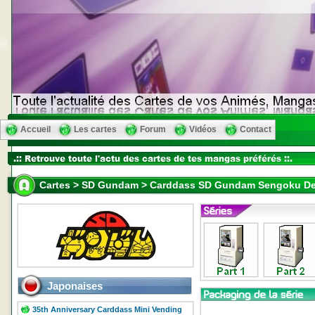
Accueil
Les cartes
Forum
Vidéos
Contact
Cartes > SD Gundam > Carddass SD Gundam Sengoku Den
Japonaises
35th Anniversary Carddass Mini Vending