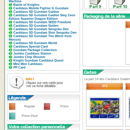
Machine
Battle of Knights
Carddass Mobile Fighter G Gundam
Carddass SD Gundam Gaiden
Carddass SD Gundam Gaiden Sieg Zeon
Edition Superior Dragon Edition
Carddass SD Gundam SEED Freedom
Carddass SD Gundam Seiden
Carddass SD Gundam Sengoku Den
Carddass SD Gundam Shin Sengoku Den
Carddass SD Gundam The Witch from
Mercury
Carddass SD Gundam World
Carddass Special Card
Gundam Package Collection
Jumbo Carddass Station
Jumbo Chip Shooter
Knight Gundam Carddass Quest
Mini Mini Carddass
PP Card
La part 14 des Carddass Gaiden
573
Regular
Prism
Prism Pixel