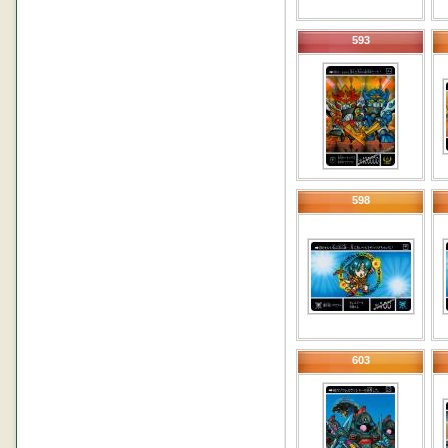
593
598
603