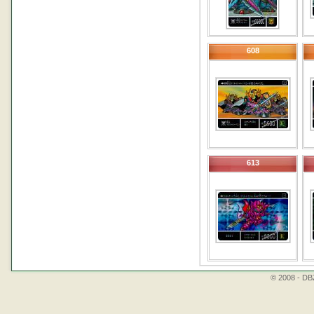
608
613
© 2008 - DBZ