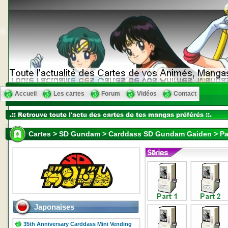
Accueil
Les cartes
Forum
Vidéos
Contact
Cartes > SD Gundam > Carddass SD Gundam Gaiden > Pa
Japonaises
35th Anniversary Carddass Mini Vending