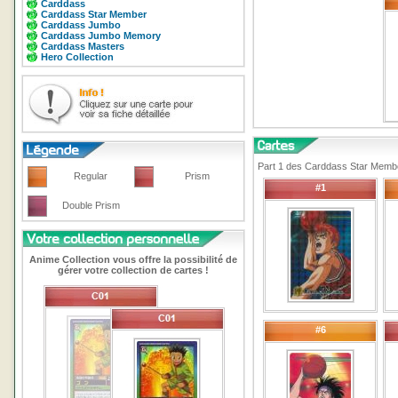
Carddass
Carddass Star Member
Carddass Jumbo
Carddass Jumbo Memory
Carddass Masters
Hero Collection
Part 1 des Carddass Star Membe
Regular
Prism
#1
Double Prism
Anime Collection vous offre la possibilité de
gérer votre collection de cartes !
#6