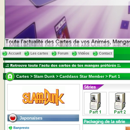
Accueil
Les cartes
Forum
Vidéos
Contact
Cartes > Slam Dunk > Carddass Star Member > Part 1
Japonaises
Banpresto