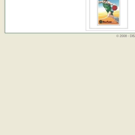
© 2008 - DBZ