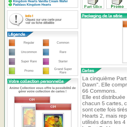
Kingdom Hearts Vanilla Cream Wafer
Paddass Kingdom Hearts
Regular
Common
Uncommon
Rare
Super Rare
Starter
Grand Super
Promo
Rare
La cinquième Part 
Dawn". Elle compr
Anime Collection vous offre la possibilité de
66 Commons.
gérer votre collection de cartes !
Elle est distribu
chacun 5 cartes, 
sont cette fois ti
Hearts 2, mais re
utilisés dans les 