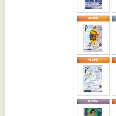
026/162
031/162
036/162