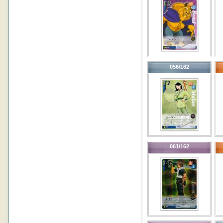
056/162
061/162