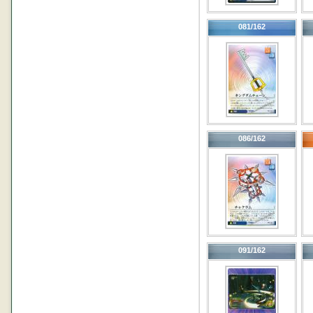
081/162
086/162
091/162