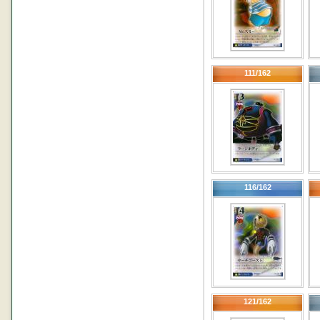
111/162
116/162
121/162