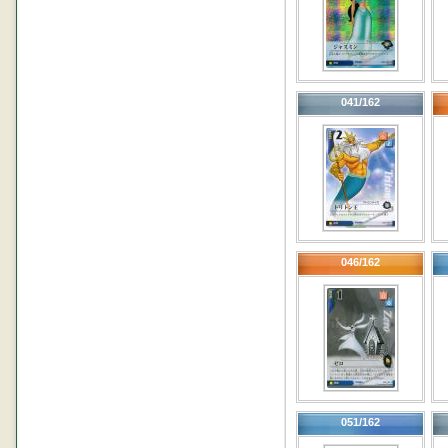
041/162
046/162
051/162