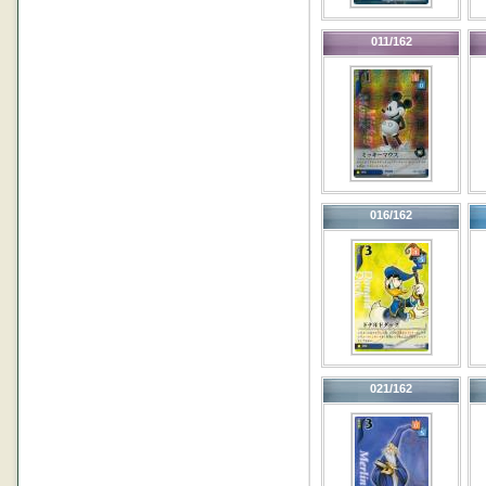
011/162
016/162
021/162