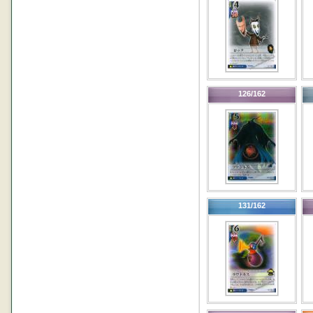
126/162
131/162