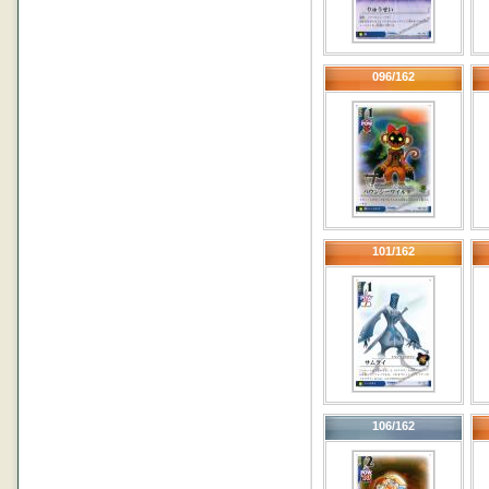
096/162
101/162
106/162