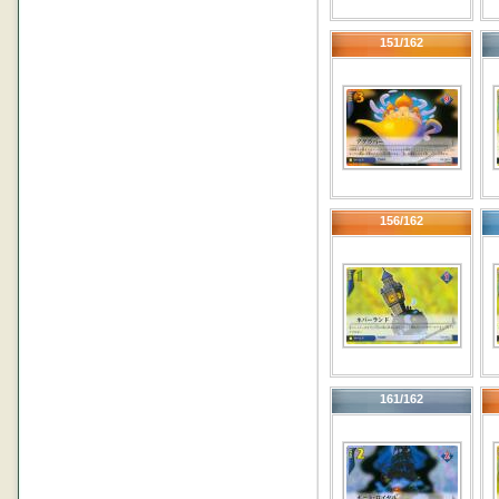
151/162
156/162
161/162