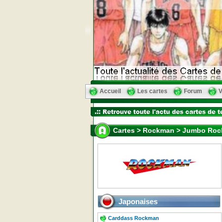
Accueil
Les cartes
Forum
V
Cartes > Rockman > Jumbo Rock
Japonaises
Carddass Rockman