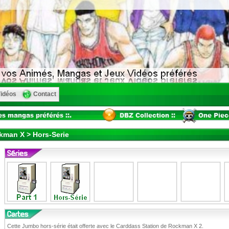
idéos
Contact
man X > Hors-Serie
Cette Jumbo hors-série était offerte avec le Carddass Station de Rockman X 2.