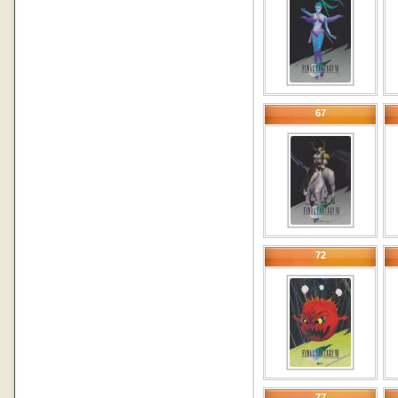
67
72
77