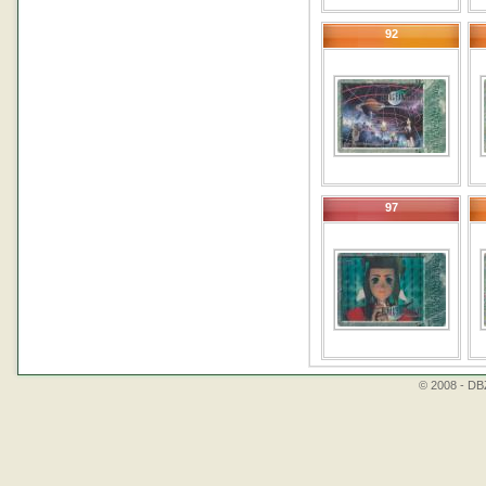
92
97
© 2008 - DBZ