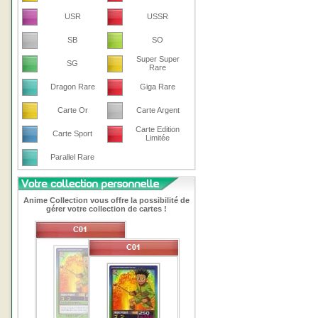
USR
USSR
SB
SO
Super Super
SG
Rare
Dragon Rare
Giga Rare
Carte Or
Carte Argent
Carte Edition
Carte Sport
Limitée
Parallel Rare
Anime Collection vous offre la possibilité de
gérer votre collection de cartes !