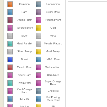
Common
Uncommon
Rare
Super Rare
Double Prism
Hidden Prism
Reverse prism
Gold
Silver
Metal
Metal Parallel
Metallic Placard
Silver Stamp
Gold Stamp
Boost
MAGI Rare
Miracle Rare
Gintama Rare
KiseKi Rare
Ultra Rare
Super Omega
Prism Pixel
Rare
Kami Omega
Checklist
Rare
Foil Printing
EX Card
Clear Card
Moving
SP