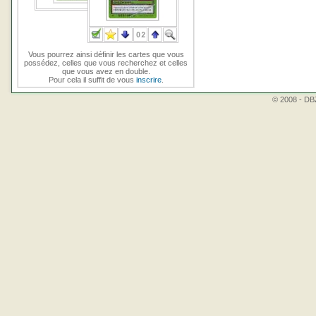
Vous pourrez ainsi définir les cartes que vous
possédez, celles que vous recherchez et celles
que vous avez en double.
Pour cela il suffit de vous
inscrire
.
© 2008 - DBZ