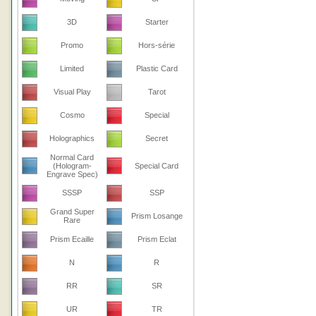
3D
Starter
Promo
Hors-série
Limited
Plastic Card
Visual Play
Tarot
Cosmo
Special
Holographics
Secret
Normal Card
(Hologram-
Special Card
Engrave Spec)
SSSP
SSP
Grand Super
Prism Losange
Rare
Prism Ecaille
Prism Eclat
N
R
RR
SR
UR
TR