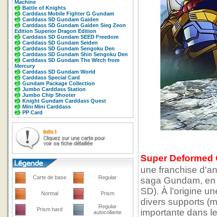
Machine
Battle of Knights
Carddass Mobile Fighter G Gundam
Carddass SD Gundam Gaiden
Carddass SD Gundam Gaiden Sieg Zeon
Edition Superior Dragon Edition
Carddass SD Gundam SEED Freedom
Carddass SD Gundam Seiden
Carddass SD Gundam Sengoku Den
Carddass SD Gundam Shin Sengoku Den
Carddass SD Gundam The Witch from
Mercury
Carddass SD Gundam World
Carddass Special Card
Gundam Package Collection
Jumbo Carddass Station
Jumbo Chip Shooter
Knight Gundam Carddass Quest
Mini Mini Carddass
PP Card
Super Deformed
une franchise d'a
Carte de base
Regular
saga Gundam, en 
SD). À l'origine u
Normal
Prism
divers supports (
Regular
Prism hard
importante dans l
autocollante