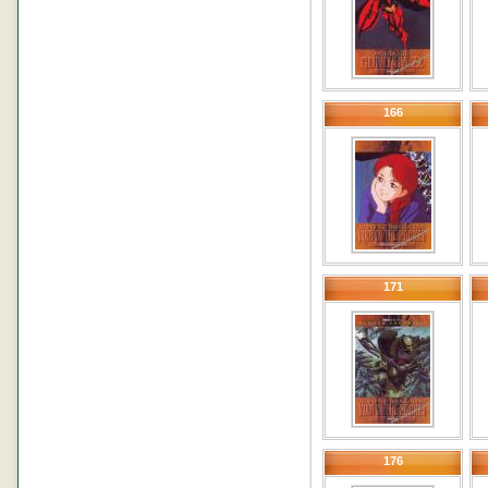
166
171
176