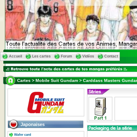
Accueil
Les cartes
Forum
Vidéos
Contact
Cartes > Mobile Suit Gundam > Carddass Masters Gundam
Japonaises
Wafer card