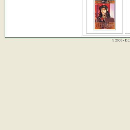
© 2008 - DBZ