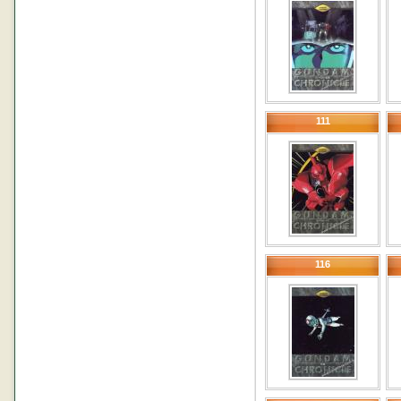
111
116