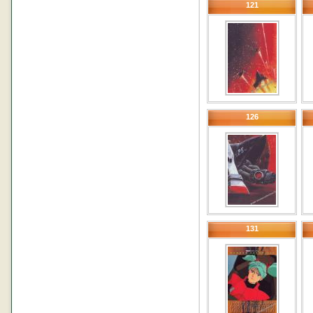
121
126
131