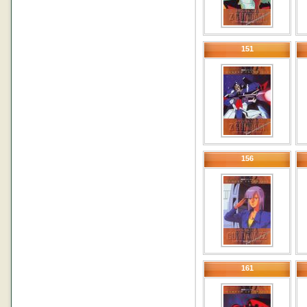
151
156
161