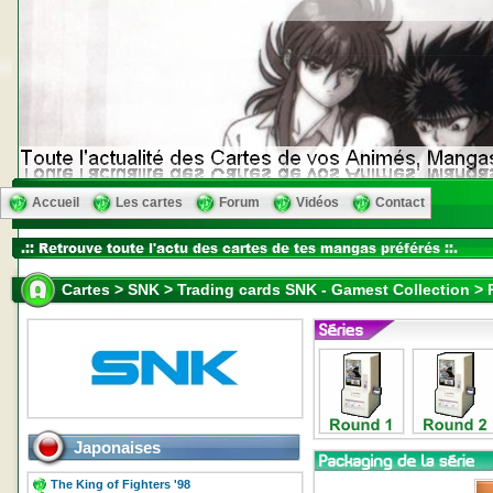
Accueil
Les cartes
Forum
Vidéos
Contact
Cartes > SNK > Trading cards SNK - Gamest Collection >
Japonaises
The King of Fighters '98