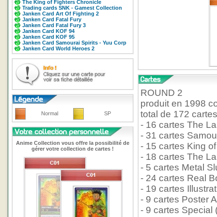
The King of Fighters Chronicle
Trading cards SNK - Gamest Collection
Janken Card Art Of Fighting 2
Janken Card Fatal Fury
Janken Card Fatal Fury 3
Janken Card KOF 94
Janken Card KOF 95
Janken Card Samourai Spirits - Yuu Corp
Janken Card World Heroes 2
ROUND 2
produit en 1998 co
total de 172 carte
Normal
SP
- 16 cartes The La
- 31 cartes Samour
Anime Collection vous offre la possibilité de
- 15 cartes King o
gérer votre collection de cartes !
- 18 cartes The La
- 5 cartes Metal S
- 24 cartes Real B
- 19 cartes Illustra
- 9 cartes Poster A
- 9 cartes Special