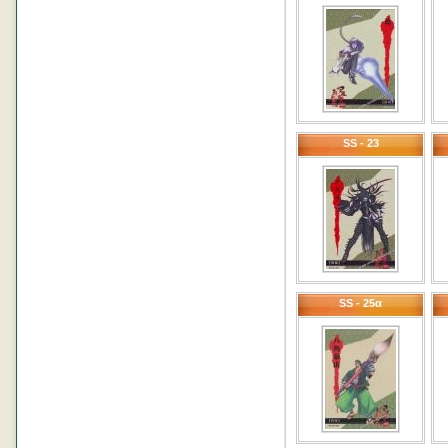
SS - 23
SS - 25α