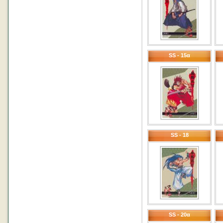
SS - 15α
SS - 18
SS - 20α