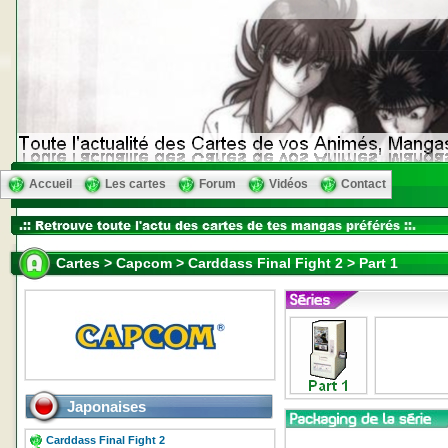
Accueil
Les cartes
Forum
Vidéos
Contact
Cartes > Capcom > Carddass Final Fight 2 > Part 1
Japonaises
Carddass Final Fight 2