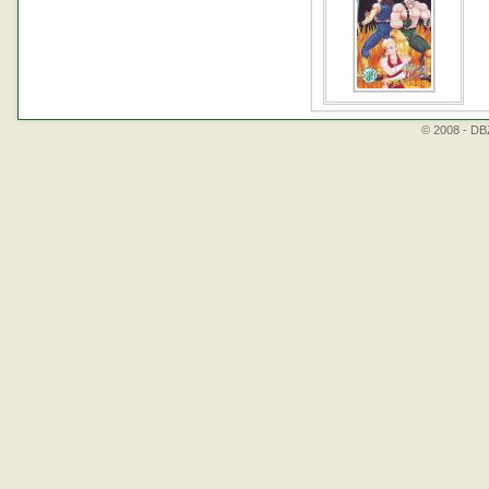
© 2008 - DBZ