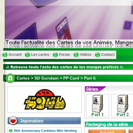
Accueil
Les cartes
Forum
Vidéos
Contact
Cartes > SD Gundam > PP Card > Part 6
Japonaises
35th Anniversary Carddass Mini Vending
Pull pack