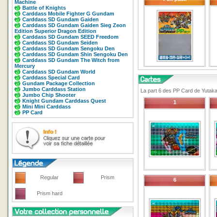
Machine
Battle of Knights
Carddass Mobile Fighter G Gundam
Carddass SD Gundam Gaiden
Carddass SD Gundam Gaiden Sieg Zeon
Edition Superior Dragon Edition
Carddass SD Gundam SEED Freedom
Carddass SD Gundam Seiden
Carddass SD Gundam Sengoku Den
Carddass SD Gundam Shin Sengoku Den
Carddass SD Gundam The Witch from
Mercury
Carddass SD Gundam World
Carddass Special Card
Gundam Package Collection
Jumbo Carddass Station
La part 6 des PP Card de Yutak
Jumbo Chip Shooter
Knight Gundam Carddass Quest
1
Mini Mini Carddass
PP Card
Regular
Prism
6
Prism hard