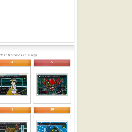
es : 8 prismes et 36 regs.
4
5
9
10