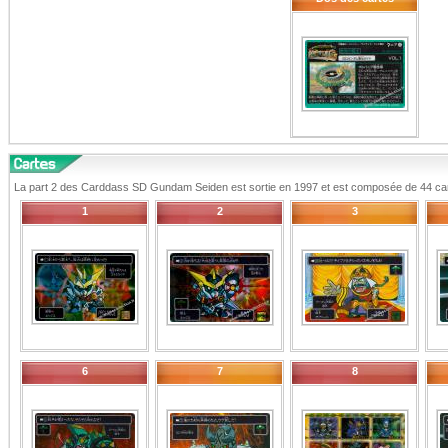
La part 2 des Carddass SD Gundam Seiden est sortie en 1997 et est composée de 44 cart
1
2
3
6
7
8