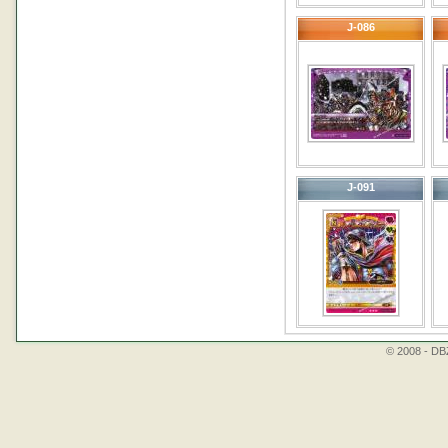
J-086
J-091
© 2008 - DBZ