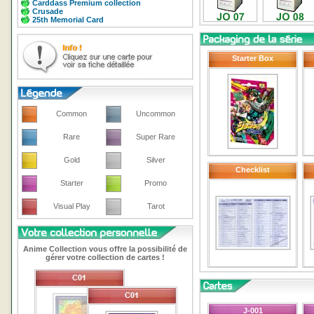
Carddass Premium collection
Crusade
25th Memorial Card
Starter Box
Common
Uncommon
Rare
Super Rare
Gold
Silver
Checklist
Starter
Promo
Visual Play
Tarot
Anime Collection vous offre la possibilité de
gérer votre collection de cartes !
J-001