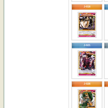
J-016
J-021
J-026