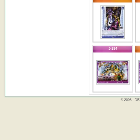
J-294
© 2008 - DBZ