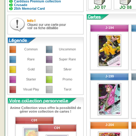
Carddass Premium collection
Crusade
25th Memorial Card
J-194
Common
Uncommon
Rare
Super Rare
Gold
Silver
J-199
Starter
Promo
Visual Play
Tarot
Anime Collection vous offre la possibilité de
gérer votre collection de cartes !
J-204