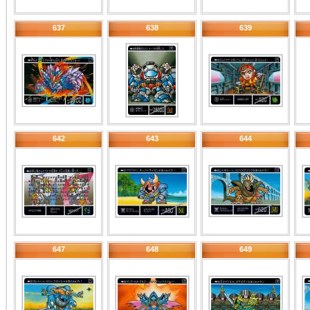
637
638
639
642
643
644
647
648
649