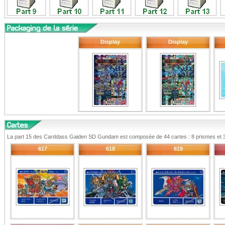
Display
Display
La part 15 des Carddass Gaiden SD Gundam est composée de 44 cartes : 8 prismes et 3
617
618
619