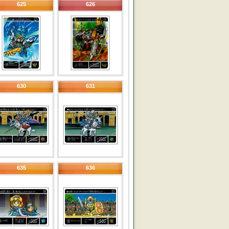
625
626
630
631
635
636