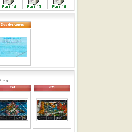
Dos des cartes
6 regs.
620
621