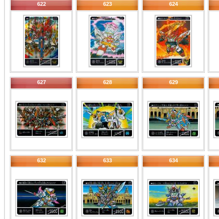
622
623
624
627
628
629
632
633
634