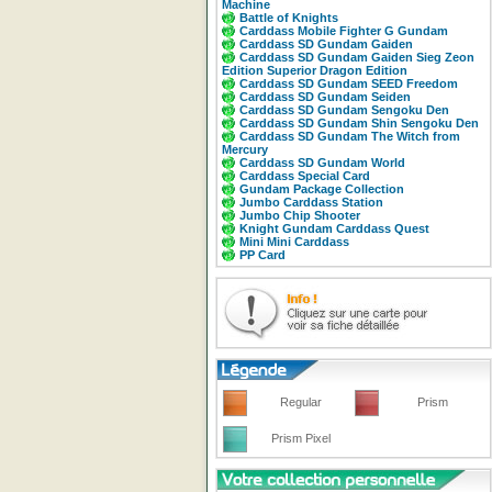
Machine
Battle of Knights
Carddass Mobile Fighter G Gundam
Carddass SD Gundam Gaiden
Carddass SD Gundam Gaiden Sieg Zeon
Edition Superior Dragon Edition
Carddass SD Gundam SEED Freedom
Carddass SD Gundam Seiden
Carddass SD Gundam Sengoku Den
Carddass SD Gundam Shin Sengoku Den
Carddass SD Gundam The Witch from
Mercury
Carddass SD Gundam World
Carddass Special Card
Gundam Package Collection
Jumbo Carddass Station
Jumbo Chip Shooter
Knight Gundam Carddass Quest
Mini Mini Carddass
PP Card
Regular
Prism
Prism Pixel