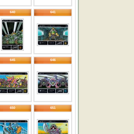
640
641
645
646
650
651